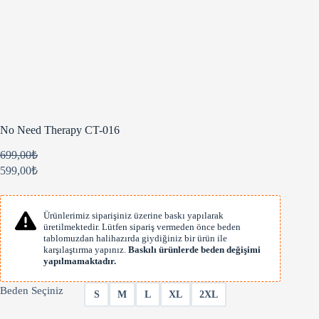
No Need Therapy CT-016
699,00
₺
599,00
₺
Ürünlerimiz siparişiniz üzerine baskı yapılarak
üretilmektedir. Lütfen sipariş vermeden önce beden
tablomuzdan halihazırda giydiğiniz bir ürün ile
karşılaştırma yapınız.
Baskılı ürünlerde beden değişimi
yapılmamaktadır.
Beden Seçiniz
S
M
L
XL
2XL