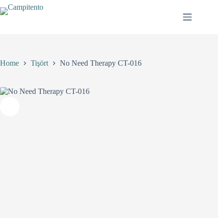
Skip
birden
to
fazla
content
varyasyonu
var.
Seçenekler
ürün
sayfasından
Home
Tişört
No Need Therapy CT-016
seçilebilir