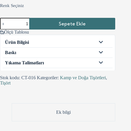
Renk Seçiniz
No
Sepete Ekle
Need
Therapy
Ölçü Tablosu
CT-
016
Ürün Bilgisi
adet
Baskı
Yıkama Talimatları
Stok kodu:
CT-016
Kategoriler:
Kamp ve Doğa Tişörtleri
,
Tişört
Ek bilgi