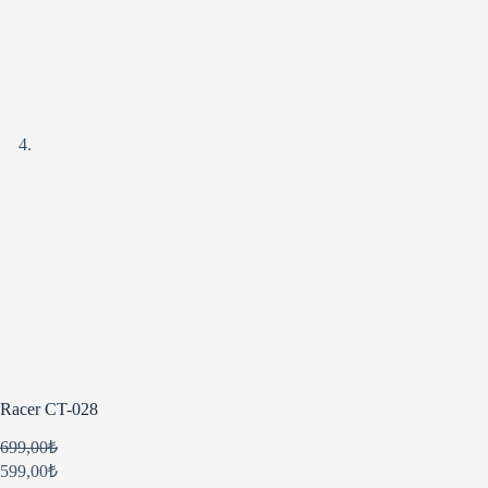
Racer CT-028
699,00
₺
599,00
₺