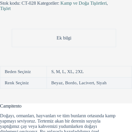
Stok kodu:
CT-028
Kategoriler:
Kamp ve Doğa Tişörtleri
,
Tişört
Ek bilgi
Beden Seçiniz
S, M, L, XL, 2XL
Renk Seçiniz
Beyaz, Bordo, Lacivert, Siyah
Campitento
Doğayı, ormanları, hayvanları ve tüm bunların ortasında kamp
yapmayı seviyoruz. Tertemiz akan bir derenin suyuyla
yaptığımız çay veya kahvemizi yudumlarken doğayı
dinlemeyi seviyoruz. Bu anlayışla hazırladığımız özel