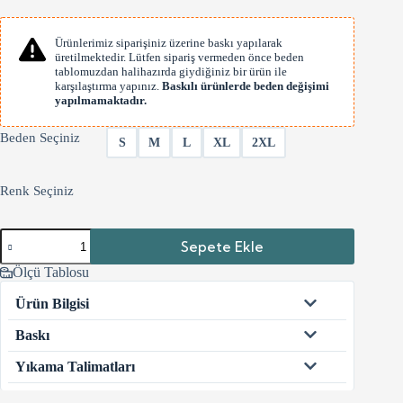
Ürünlerimiz siparişiniz üzerine baskı yapılarak
üretilmektedir. Lütfen sipariş vermeden önce beden
tablomuzdan halihazırda giydiğiniz bir ürün ile
karşılaştırma yapınız.
Baskılı ürünlerde beden değişimi
yapılmamaktadır.
Beden Seçiniz
S
M
L
XL
2XL
Renk Seçiniz
Racer
Sepete Ekle
CT-
028
Ölçü Tablosu
adet
Ürün Bilgisi
Baskı
Yıkama Talimatları