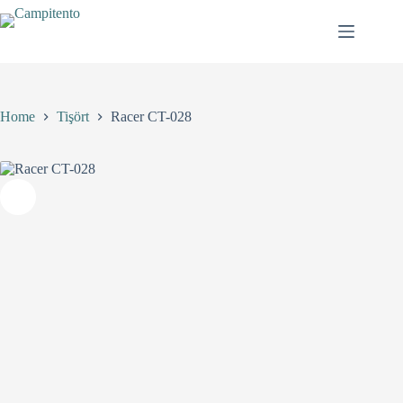
Skip
birden
to
fazla
content
varyasyonu
var.
Seçenekler
ürün
sayfasından
Home
Tişört
Racer CT-028
seçilebilir